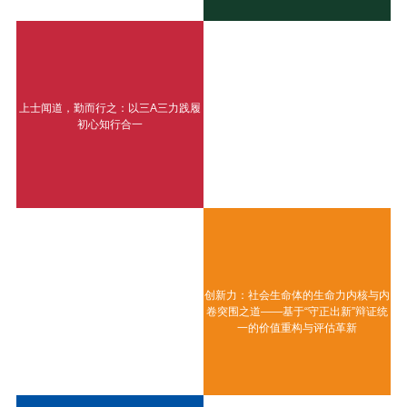
上士闻道，勤而行之：以三A三力践履
初心知行合一
创新力：社会生命体的生命力内核与内
卷突围之道——基于“守正出新”辩证统
一的价值重构与评估革新