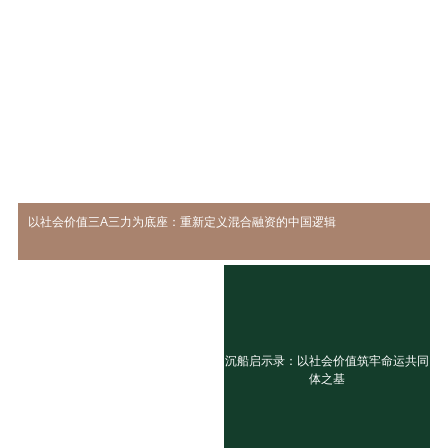
以社会价值三A三力为底座：重新定义混合融资的中国逻辑
沉船启示录：以社会价值筑牢命运共同
体之基