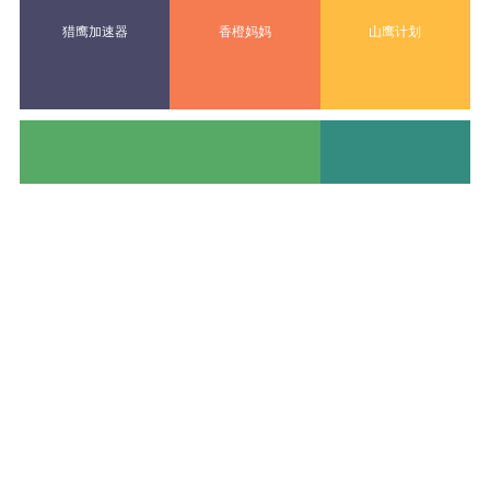
猎鹰加速器
香橙妈妈
山鹰计划
动态
更多>>