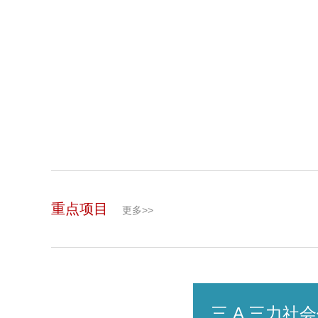
重点项目
更多>>
三 A 三力社