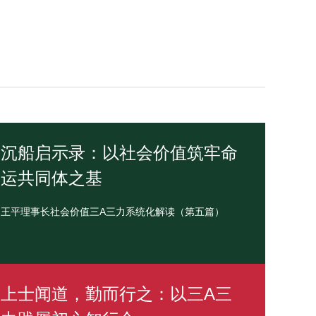
沉船启示录：以社会价值筑牢命
运共同体之基
王平理事长社会价值三A三力系统化解读（第五篇）
上士闻道，勤而行之：以三A三