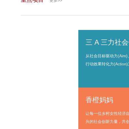
更多>>
三 A 三力社
从社会目标驱动力(Aim)、
行动效果转化力(Actio
香橙妈妈
让每一位乡村女性经济
兴的社会创新力量，共