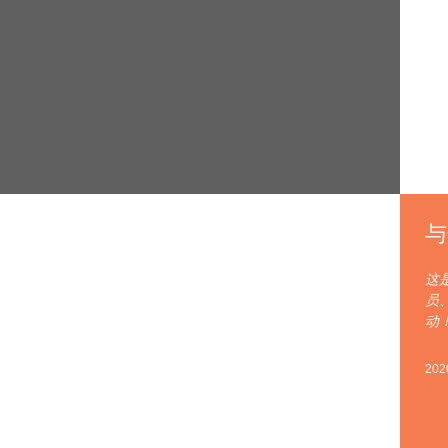
与
这
员
动
202