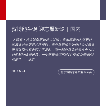
贺博能生诞 迎志愿新途｜国内
古语有：授人以鱼不如授人以渔；当志愿者为如何更好
地服务社会而寻找路径时，当公益组织为如何让公益服务
更有效而心有余而力不足时，有一群公益先行者在全力以
赴的解决这些难题，一个慈善组织已经以“授渔”的理念悄
然诞生——北京...
2017-5-24
北京博能志愿公益基金会