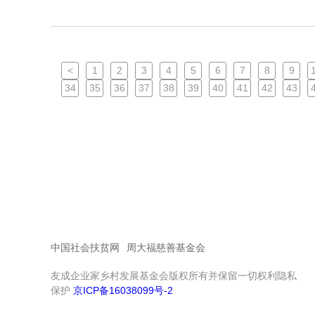
<
1
2
3
4
5
6
7
8
9
34
35
36
37
38
39
40
41
42
43
中国社会扶贫网
周大福慈善基金会
友成企业家乡村发展基金会版权所有并保留一切权利隐私
保护
京ICP备16038099号-2