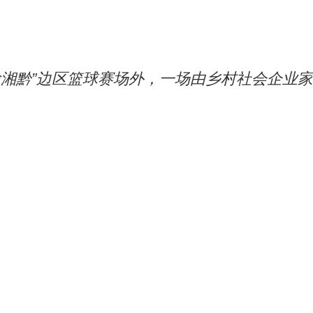
鄂渝湘黔”边区篮球赛场外，一场由乡村社会企业家