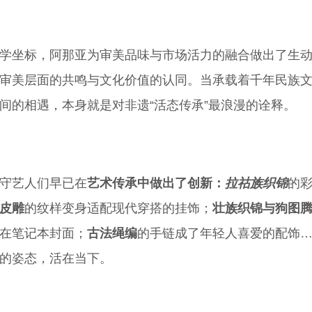
学坐标，阿那亚为审美品味与市场活力的融合做出了生动
审美层面的共鸣与文化价值的认同。当承载着千年民族
间的相遇，本身就是对非遗“活态传承”最浪漫的诠释。
守艺人们早已在
艺术传承中做出了创新：
拉祜族织锦
的
皮雕
的纹样变身适配现代穿搭的挂饰；
壮族织锦与狗图
在笔记本封面；
古法绳编
的手链成了年轻人喜爱的配饰
的姿态，活在当下。