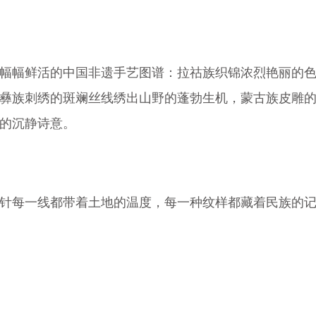
幅幅鲜活的中国非遗手艺图谱：拉祜族织锦浓烈艳丽的
彝族刺绣的斑斓丝线绣出山野的蓬勃生机，蒙古族皮雕
的沉静诗意。
针每一线都带着土地的温度，每一种纹样都藏着民族的