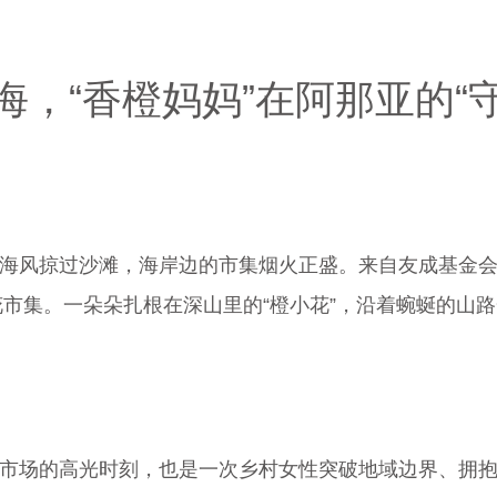
，“香橙妈妈”在阿那亚的“守
海风掠过沙滩，海岸边的市集烟火正盛。来自友成基金会
槐花市集。一朵朵扎根在深山里的“橙小花”，沿着蜿蜒的山
市场的高光时刻，也是一次乡村女性突破地域边界、拥