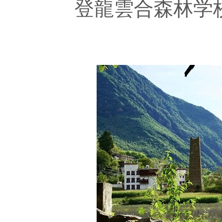
登龍雲合森林学