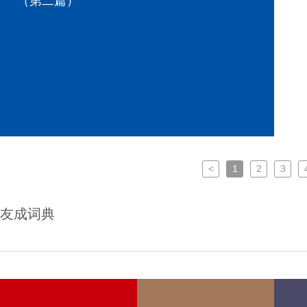
（第二篇）
<
1
2
3
友成词典