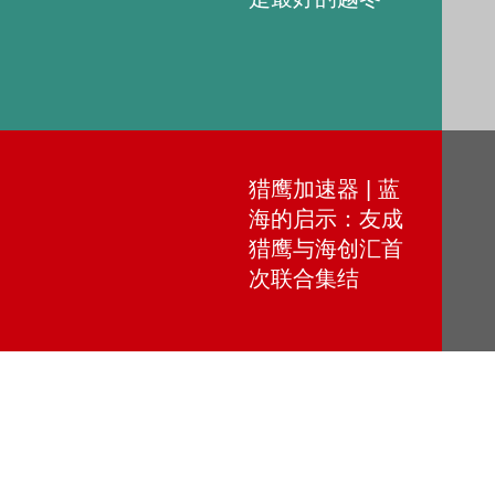
猎鹰加速器 | 蓝
海的启示：友成
猎鹰与海创汇首
次联合集结