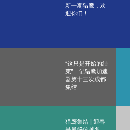
新一期猎鹰，欢
迎你们！
“这只是开始的结
束”｜记猎鹰加速
器第十三次成都
集结
猎鹰集结 | 迎春
是最好的越冬