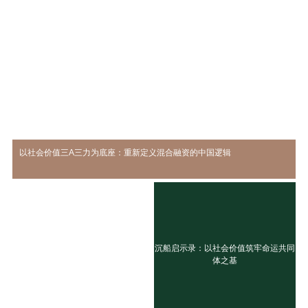
以社会价值三A三力为底座：重新定义混合融资的中国逻辑
沉船启示录：以社会价值筑牢命运共同
体之基