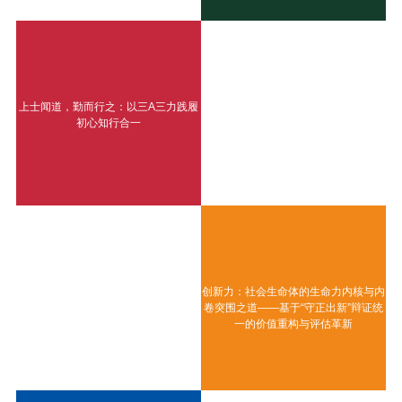
上士闻道，勤而行之：以三A三力践履
初心知行合一
创新力：社会生命体的生命力内核与内
卷突围之道——基于“守正出新”辩证统
一的价值重构与评估革新