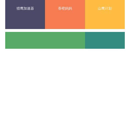
猎鹰加速器
香橙妈妈
山鹰计划
动态
更多>>