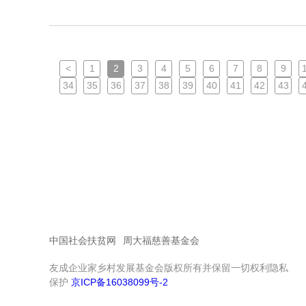
<
1
2
3
4
5
6
7
8
9
34
35
36
37
38
39
40
41
42
43
中国社会扶贫网
周大福慈善基金会
友成企业家乡村发展基金会版权所有并保留一切权利隐私
保护
京ICP备16038099号-2