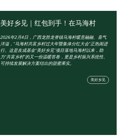
美好乡见｜红包到手！在马海村
2026年2月4日，广西龙胜龙脊镇马海村暖意融融、喜气
洋溢，“马海村共富乡村过大年暨集体分红大会”正热闹进
行。这是友成基金“美好乡见”项目落地马海村以来，助
力“共富乡村”的又一份温暖答卷，更是乡村振兴系统性、
可持续发展解决方案结出的甜蜜果实。
美好乡见