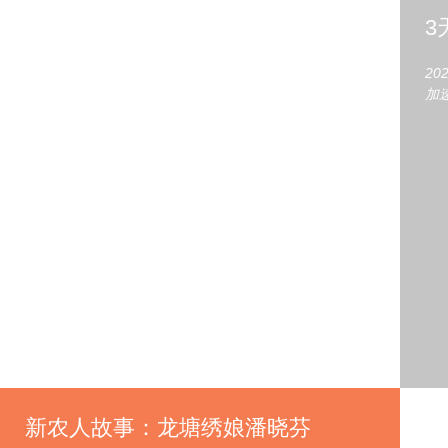
3
2
加
新农人故事：龙塘绣娘潘晓芬