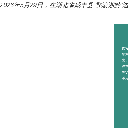
2026年5月29日，在湖北省咸丰县“鄂渝湘
一
如
困
象
他
的
座