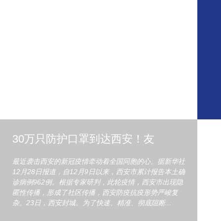
30万只防护口罩到达西安！友
最近袭击西安的新冠疫情牵动着全国同胞的心。据新华社
12月28日报道，自12月9日以来，西安市累计报告本土确
诊病例962例。根据专家研判，此轮疫情，西安市出现隐
匿性传播，形成了社区传播，西安防疫抗疫形势严峻复
杂。23日，西安封城。为了快速、精准、彻底阻断...