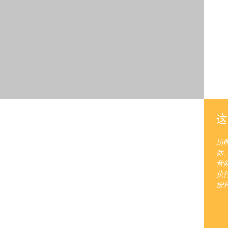
这
历
师
音航
执
按扫