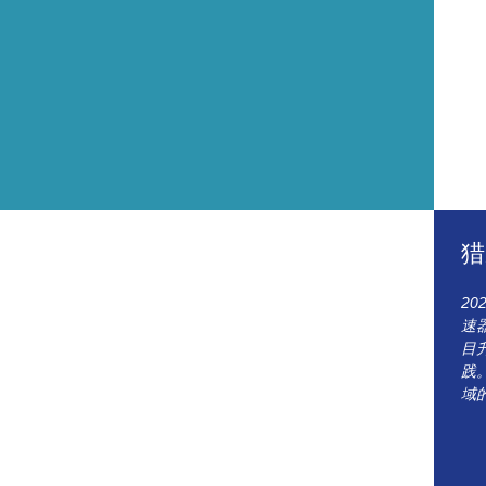
猎
2
速
目
践
域