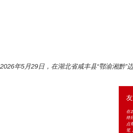
2026年5月29日，在湖北省咸丰县“鄂渝湘
友
在
终
点
笔