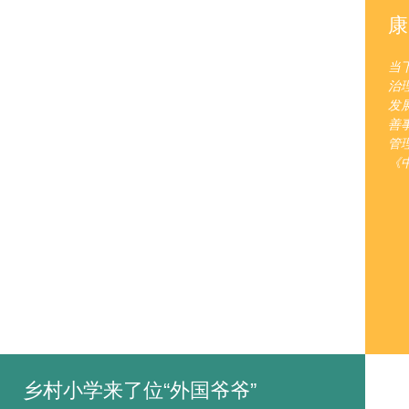
康
当
治
发
善
管
《
乡村小学来了位“外国爷爷”