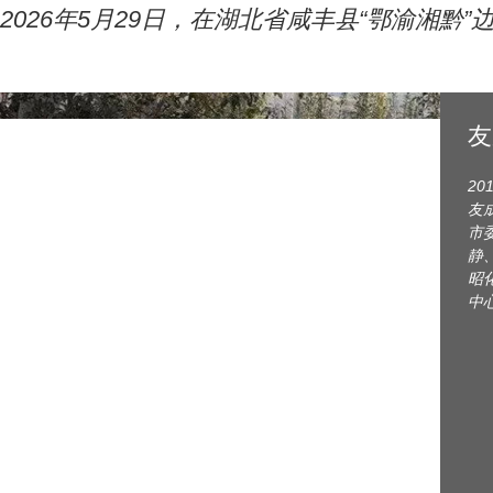
2026年5月29日，在湖北省咸丰县“鄂渝湘
友
2
友
市
静
昭
中