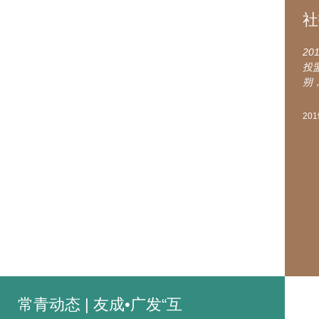
社
2
投
朔
201
常青动态 | 友成•广发“互