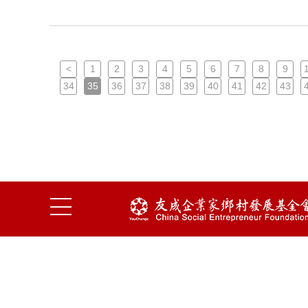
<
1
2
3
4
5
6
7
8
9
34
35
36
37
38
39
40
41
42
43
中国社会扶贫网
周大福慈善基金会
友成企业家乡村发展基金会版权所有并保留一切权利隐私
保护
京ICP备16038099号-2