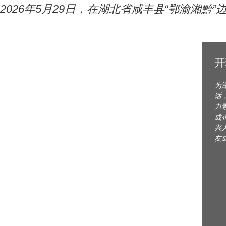
2026年5月29日，在湖北省咸丰县“鄂渝湘
开
为
话
力
成
兴
友